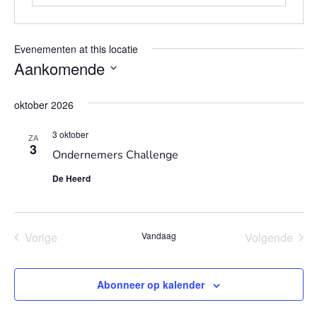
Evenementen at this locatie
Aankomende
Selecteer
een
oktober 2026
datum.
3 oktober
ZA
3
Ondernemers Challenge
De Heerd
Evenementen
Eve
Vorige
Vandaag
Volgende
Abonneer op kalender